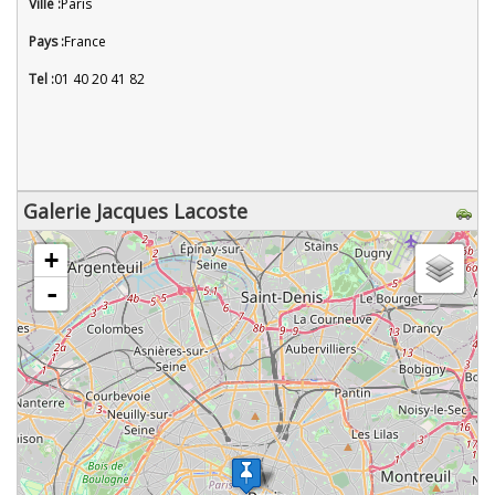
Ville :
Paris
Pays :
France
Tel :
01 40 20 41 82
Galerie Jacques Lacoste
chargement de la carte - veuillez patienter...
+
-