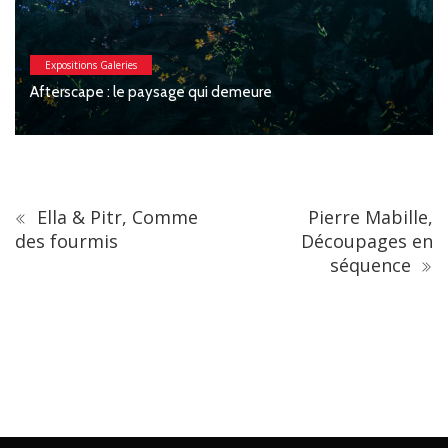
Expositions Galeries
Macchia : Jesse Willems, Galerie Cléme
e
Féronnière
Ella & Pitr, Comme
Pierre Mabille,
des fourmis
Découpages en
séquence