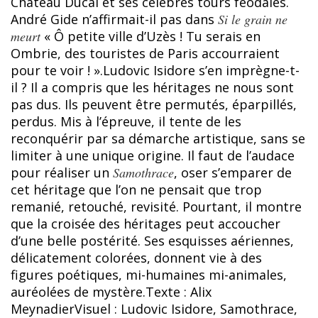
Château Ducal et ses célèbres tours féodales.
André Gide n’affirmait-il pas dans
Si le grain ne
meurt
« Ô petite ville d’Uzès ! Tu serais en
Ombrie, des touristes de Paris accourraient
pour te voir ! ».Ludovic Isidore s’en imprègne-t-
il ? Il a compris que les héritages ne nous sont
pas dus. Ils peuvent être permutés, éparpillés,
perdus. Mis à l’épreuve, il tente de les
reconquérir par sa démarche artistique, sans se
limiter à une unique origine. Il faut de l’audace
pour réaliser un
Samothrace
, oser s’emparer de
cet héritage que l’on ne pensait que trop
remanié, retouché, revisité. Pourtant, il montre
que la croisée des héritages peut accoucher
d’une belle postérité. Ses esquisses aériennes,
délicatement colorées, donnent vie à des
figures poétiques, mi-humaines mi-animales,
auréolées de mystère.Texte : Alix
MeynadierVisuel : Ludovic Isidore, Samothrace,