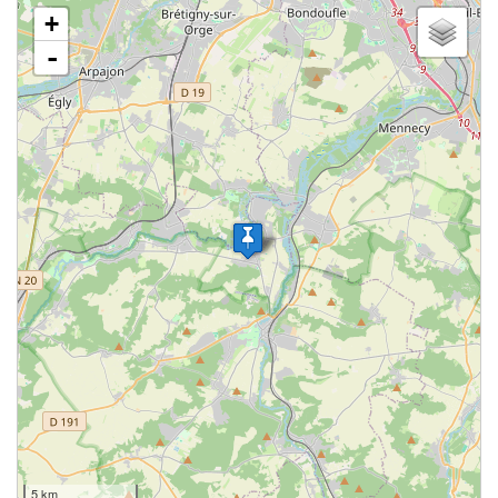
chargement de la carte - veuillez patienter...
+
-
5 km