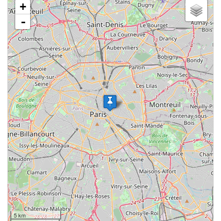
+
-
5 km