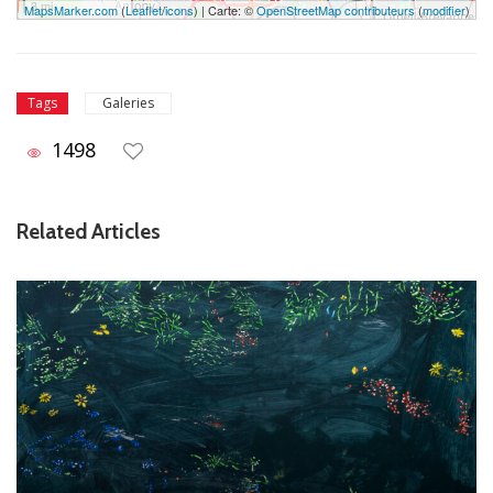
3 mi
MapsMarker.com
(
Leaflet
/
icons
) | Carte: ©
OpenStreetMap contributeurs
(
modifier
)
Galeries
Tags
1498
Related Articles