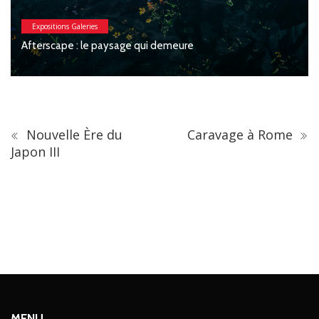
Expositions Galeries
Macchia : Jesse Willems, Galerie Clément
Féronnière
Nouvelle Ère du
Caravage à Rome
Japon III
MENU