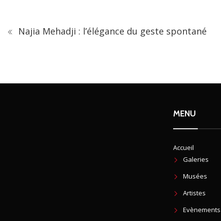
Najia Mehadji : l’élégance du geste spontané
MENU
Accueil
Galeries
Musées
Artistes
Evènements