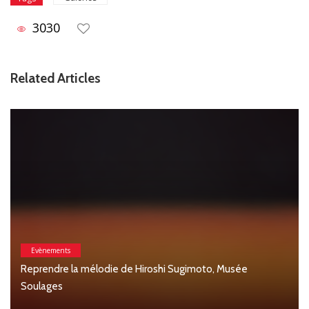
3030
Related Articles
sée
Arts & Mode
Christian Lacroix dévoile son jardin secret au mu