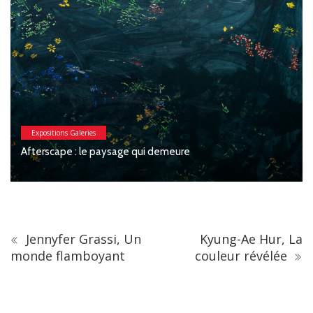
Expositions Galeries
Ma
fterscape : le paysage qui demeure
Fé
Jennyfer Grassi, Un
Kyung-Ae Hur, La
monde flamboyant
couleur révélée