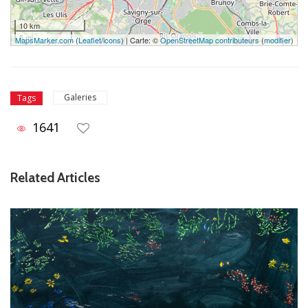
10 km
5 mi
MapsMarker.com
(
Leaflet
/
icons
) | Carte: ©
OpenStreetMap contributeurs
(
modifier
)
Galeries
Tags
1641
Related Articles