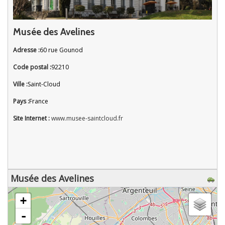
Musée des Avelines
Adresse :
60 rue Gounod
Code postal :
92210
Ville :
Saint-Cloud
Pays :
France
Site Internet :
www.musee-saintcloud.fr
Musée des Avelines
chargement de la carte - veuillez patienter...
+
-