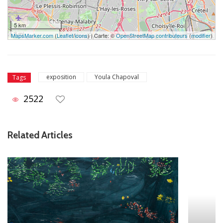
5 km
3 mi
MapsMarker.com
(
Leaflet
/
icons
) | Carte: ©
OpenStreetMap contributeurs
(
modifier
)
exposition
Youla Chapoval
Tags
2522
Related Articles