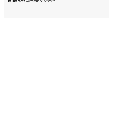
Site Internet :
www.musee-orsay.fr