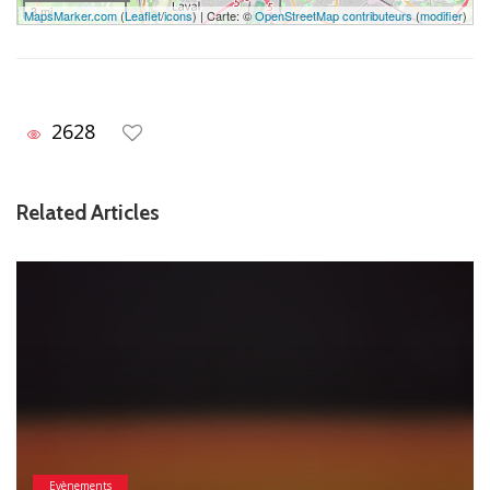
3 mi
MapsMarker.com
(
Leaflet
/
icons
) | Carte: ©
OpenStreetMap contributeurs
(
modifier
)
2628
Related Articles