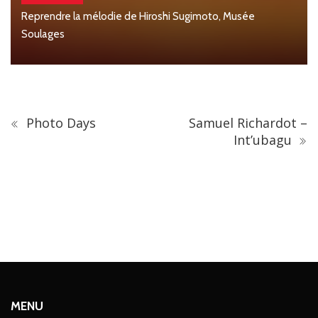
, Musée
Arts & Mode
Christian Lacroix dévoile son jardin secret a
Photo Days
Samuel Richardot –
Int’ubagu
MENU