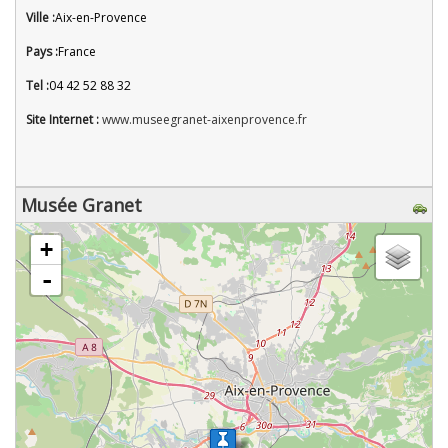
Ville :
Aix-en-Provence
Pays :
France
Tel :
04 42 52 88 32
Site Internet :
www.museegranet-aixenprovence.fr
Musée Granet
chargement de la carte - veuillez patienter...
+
-