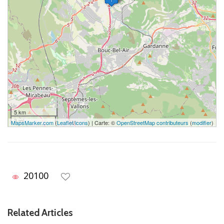
5 km
3 mi
MapsMarker.com
(
Leaflet
/
icons
) | Carte: ©
OpenStreetMap contributeurs
(
modifier
)
20100
Related Articles