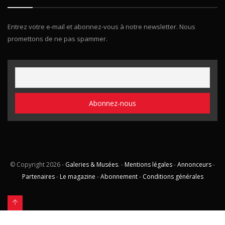
Entrez votre e-mail et abonnez-vous à notre newsletter. Nous
promettons de ne pas spammer.
© Copyright
2026 -
Galeries & Musées
. -
Mentions légales
-
Annonceurs
-
Partenaires
-
Le magazine
-
Abonnement
-
Conditions générales